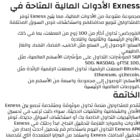
الأدوات المالية المتاحة في Exness
توفر Exness مجموعة متنوعة من الأدوات المالية، مما يتيح
للمتداولين تنويع محافظهم واستكشاف فرص السوق المختلفة:
الفوركس: تداول أكثر من 100 زوج من العملات، بما في ذلك
الأزواج الرئيسية والثانوية والنادرة.
السلع: الوصول إلى السلع مثل الذهب، الفضة، النفط، والغاز
الطبيعي.
المؤشرات: التداول على مؤشرات الأسهم العالمية، مثل S&P
500، NASDAQ، وFTSE 100.
العملات الرقمية: تداول العملات الرقمية الرائدة مثل Bitcoin،
Ethereum، وLitecoin.
الأسهم: الوصول إلى مجموعة واسعة من الأسهم من
البورصات العالمية الرئيسية.
الخاتمة
Exness تقدم للمتداولين منصة تداول موثوقة ومتقدمة تجمع بين
الأمان والشفافية والتقنيات الحديثة. سواء كنت ترغب في تحسين
استراتيجيات التداول الخاصة بك أو استكشاف أسواق جديدة، توفر
Exness الأدوات والموارد اللازمة لتحقيق النجاح. ابدأ رحلتك في
قم بتحميل أحدث إصدار من Exness APK
التداول اليوم باستخدام
واستفد من المزايا المتعددة التي تقدمها Exness لتحقيق أهدافك