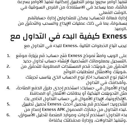
تنفيذ أوامر سريع: يوفر التطبيق إمكانية تنفيذ الأوامر بسرعة
فائقة، مما يساعد في الاستفادة من الفرص السوقية في
الوقت الفعلي.
إدارة فعالة للحساب: يمكن للمتداولين إدارة حساباتهم
بسهولة، بما في ذلك عمليات الإيداع والسحب والتحقق من
الرصيد.
كيفية البدء في التداول مع Exness
للبدء في التداول مع Exness، يجب اتباع الخطوات التالية:
فتح حساب: قم بزيارة موقع Exness على الويب واملأ نموذج
التسجيل بمعلوماتك الشخصية لإنشاء حساب تداول جديد.
التحقق من هويتك: قدم المستندات المطلوبة للتحقق من
هويتك والامتثال لمتطلبات اللوائح.
اختيار نوع الحساب: اختر نوع الحساب الذي يناسب تجربتك
وأهدافك في التداول.
إيداع الأموال في حسابك: استخدم إحدى طرق الدفع المتاحة،
مثل التحويلات البنكية أو بطاقات الائتمان أو المحافظ
الإلكترونية، لإيداع الأموال في حساب التداول الخاص بك.
تحميل تطبيق Exness للأندرويد: استخدم قم بتحميل أحدث
إصدار من Exness APK لبدء التداول من جهازك المحمول.
بدء التداول: استخدم أدوات وموارد المنصة لتحليل الأسواق،
وتنفيذ التداولات، وإدارة محفظتك بكفاءة.