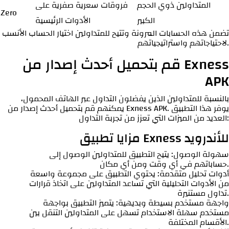
المتداولين ذوي الحجم
فروقات سعرية صفرية على
Zero
الكبير
الأدوات الرئيسية
تضمن هذه الحسابات المرونة وتتيح للمتداولين اختيار الحساب الأنسب
لاحتياجاتهم واستراتيجياتهم.
قم بتحميل أحدث إصدار من Exness
APK
بالنسبة للمتداولين الذين يفضلون التداول عبر الهاتف المحمول،
يمكنهم قم بتحميل أحدث إصدار من Exness APK. يوفر هذا التطبيق
العديد من الميزات التي تعزز من تجربة التداول:
مزايا تطبيق Exness للأندرويد
سهولة الوصول: يتيح التطبيق للمتداولين الوصول إلى
حساباتهم في أي وقت ومن أي مكان.
أدوات تحليل متقدمة: يحتوي التطبيق على مجموعة واسعة
من الأدوات التحليلية التي تساعد المتداولين على اتخاذ قرارات
تداول مستنيرة.
واجهة مستخدم بسيطة وبديهية: يتميز التطبيق بواجهة
مستخدم سهلة الاستخدام تسهل على المتداولين التنقل بين
الأقسام المختلفة.