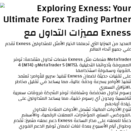
مميزات التداول مع Exness
تقدم Exness العديد من المزايا التي تجعلها الخيار الأمثل للمتداولين
في جميع أنحاء العالم:
منصات تداول متقدمة: توفر Exness منصات مثل MetaTrader
4 (MT4) وMetaTrader 5 (MT5)، المعروفة بأدواتها التحليلية
القوية وسهولة استخدامها.
تنفيذ سريع للأوامر: تعتمد Exness على تقنيات حديثة لضمان
تنفيذ الأوامر بسرعة ودقة عالية، مما يساعد في تقليل مخاطر
الانزلاق السعري.
رسوم تداول منخفضة وشفافة: توفر الشركة فروقات سعرية
تنافسية وبدون أي رسوم خفية، مما يساعد المتداولين على
زيادة أرباحهم.
تنوع الأدوات المالية: تشمل الأدوات المتاحة للتداول
الفوركس، السلع، المؤشرات، العملات الرقمية، والأسهم.
دعم عملاء متميز: تقدم Exness دعمًا للعملاء على مدار الساعة
وطوال أيام الأسبوع بعدة لغات لضمان توفير الدعم الفوري