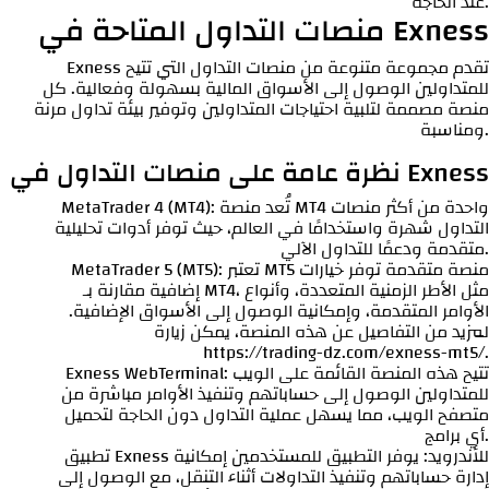
عند الحاجة.
منصات التداول المتاحة في Exness
Exness تقدم مجموعة متنوعة من منصات التداول التي تتيح
للمتداولين الوصول إلى الأسواق المالية بسهولة وفعالية. كل
منصة مصممة لتلبية احتياجات المتداولين وتوفير بيئة تداول مرنة
ومناسبة.
نظرة عامة على منصات التداول في Exness
MetaTrader 4 (MT4): تُعد منصة MT4 واحدة من أكثر منصات
التداول شهرة واستخدامًا في العالم، حيث توفر أدوات تحليلية
متقدمة ودعمًا للتداول الآلي.
MetaTrader 5 (MT5): تعتبر MT5 منصة متقدمة توفر خيارات
إضافية مقارنة بـ MT4، مثل الأطر الزمنية المتعددة، وأنواع
الأوامر المتقدمة، وإمكانية الوصول إلى الأسواق الإضافية.
لمزيد من التفاصيل عن هذه المنصة، يمكن زيارة
https://trading-dz.com/exness-mt5/
.
Exness WebTerminal: تتيح هذه المنصة القائمة على الويب
للمتداولين الوصول إلى حساباتهم وتنفيذ الأوامر مباشرة من
متصفح الويب، مما يسهل عملية التداول دون الحاجة لتحميل
أي برامج.
تطبيق Exness للأندرويد: يوفر التطبيق للمستخدمين إمكانية
إدارة حساباتهم وتنفيذ التداولات أثناء التنقل، مع الوصول إلى